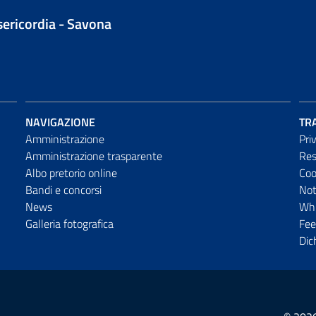
isericordia - Savona
NAVIGAZIONE
TR
Amministrazione
Pri
Amministrazione trasparente
Res
Albo pretorio online
Coo
Bandi e concorsi
Not
News
Whi
Galleria fotografica
Fee
Dic