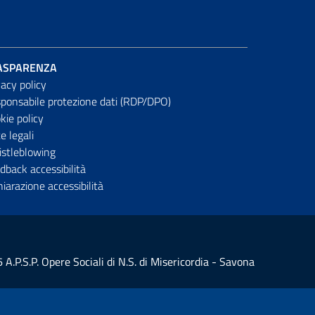
ASPARENZA
vacy policy
ponsabile protezione dati (RDP/DPO)
kie policy
e legali
stleblowing
dback accessibilità
hiarazione accessibilità
 A.P.S.P. Opere Sociali di N.S. di Misericordia - Savona