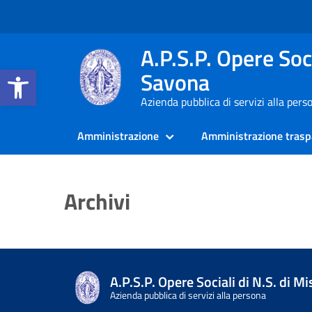
A.P.S.P. Opere Soci
Apri la barra degli strumenti
Savona
Azienda pubblica di servizi alla pers
Amministrazione
Amministrazione trasp
Archivi
A.P.S.P. Opere Sociali di N.S. di M
Azienda pubblica di servizi alla persona