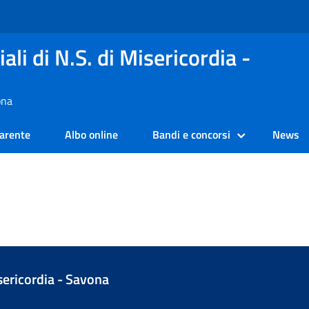
ali di N.S. di Misericordia -
ona
arente
Albo online
Bandi e concorsi
News
isericordia - Savona