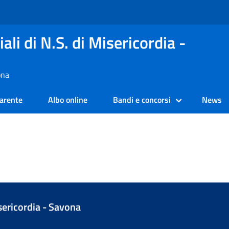
ali di N.S. di Misericordia -
ona
arente
Albo online
Bandi e concorsi
News
isericordia - Savona