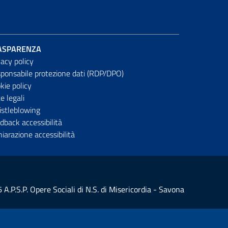
ASPARENZA
vacy policy
ponsabile protezione dati (RDP/DPO)
kie policy
e legali
stleblowing
dback accessibilità
hiarazione accessibilità
 A.P.S.P. Opere Sociali di N.S. di Misericordia - Savona