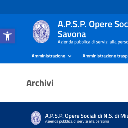
A.P.S.P. Opere Soci
Apri la barra degli strumenti
Savona
Azienda pubblica di servizi alla pers
Amministrazione
Amministrazione trasp
Archivi
A.P.S.P. Opere Sociali di N.S. di M
Azienda pubblica di servizi alla persona