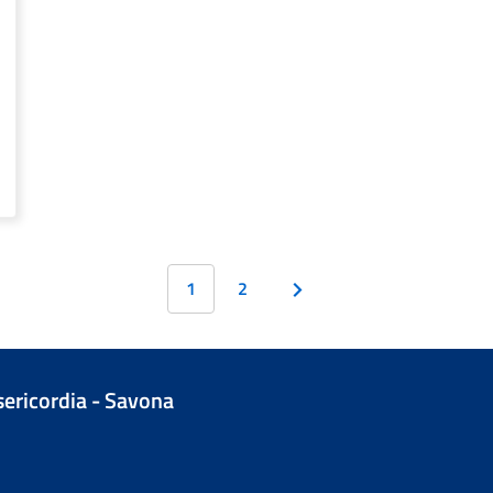
1
2
isericordia - Savona