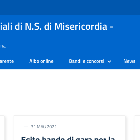
ali di N.S. di Misericordia -
ona
arente
Albo online
Bandi e concorsi
News
31 MAG 2021
Esito bando di gara per la