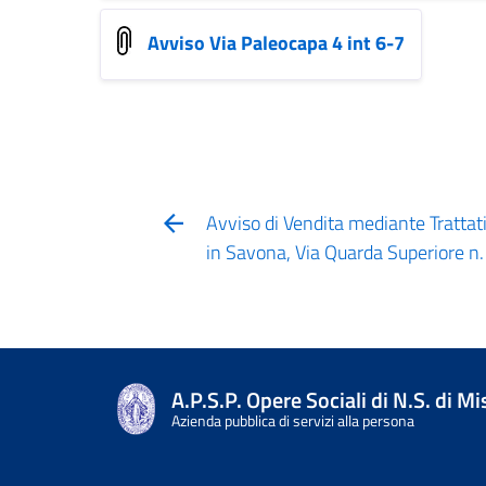
Avviso Via Paleocapa 4 int 6-7
Avviso di Vendita mediante Trattati
in Savona, Via Quarda Superiore n. 
A.P.S.P. Opere Sociali di N.S. di M
Azienda pubblica di servizi alla persona