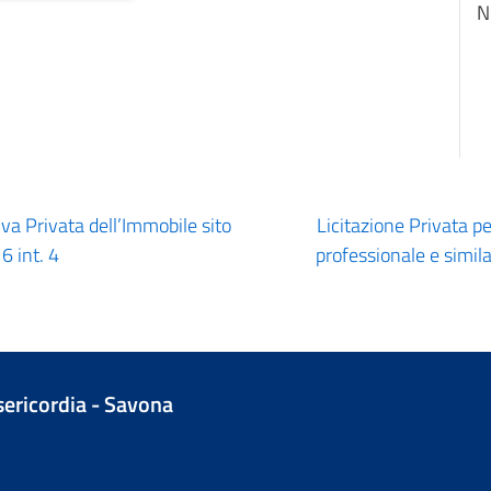
N
va Privata dell’Immobile sito
Licitazione Privata pe
6 int. 4
professionale e simila
isericordia - Savona