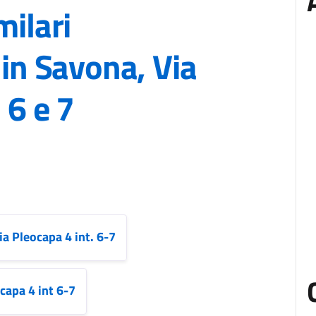
milari
 in Savona, Via
 6 e 7
ia Pleocapa 4 int. 6-7
capa 4 int 6-7