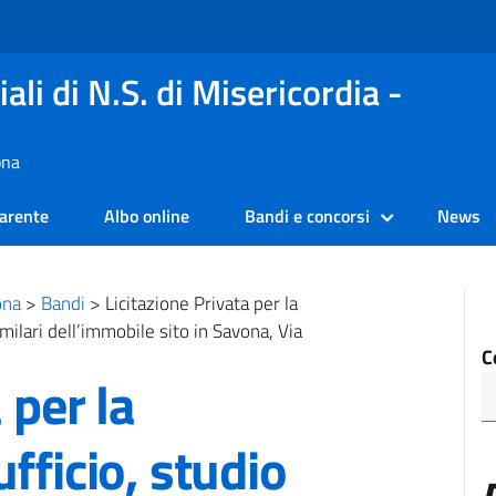
ali di N.S. di Misericordia -
ona
arente
Albo online
Bandi e concorsi
News
ona
>
Bandi
>
Licitazione Privata per la
milari dell’immobile sito in Savona, Via
C
 per la
fficio, studio