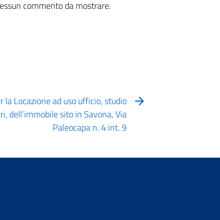
essun commento da mostrare.
r la Locazione ad uso ufficio, studio
ri, dell’immobile sito in Savona, Via
Paleocapa n. 4 int. 9