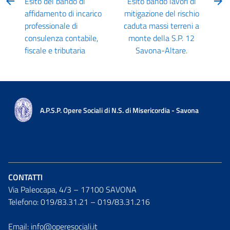
Esito del bando di
Esito bando lavori di
affidamento di incarico
mitigazione del rischio
professionale di
caduta massi terreni a
consulenza contabile,
monte della S.P. 12
fiscale e tributaria
Savona-Altare.
A.P.S.P. Opere Sociali di N.S. di Misericordia - Savona
CONTATTI
Via Paleocapa, 4/3 – 17100 SAVONA
Telefono: 019/83.31.21 – 019/83.31.216
Email: info@operesociali.it